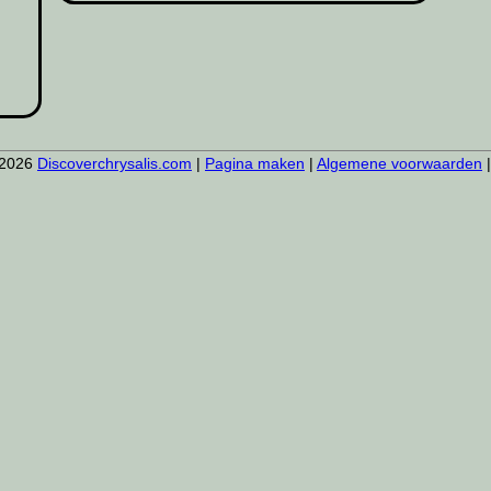
-2026
Discoverchrysalis.com
|
Pagina maken
|
Algemene voorwaarden