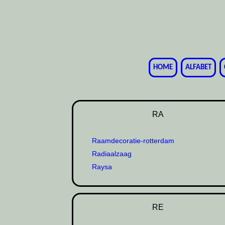
HOME
ALFABET
RA
Raamdecoratie-rotterdam
Radiaalzaag
Raysa
RE