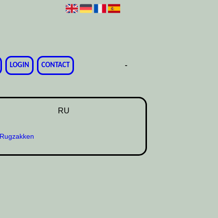
-
-
-
-
-
-
-
LOGIN
CONTACT
RU
Rugzakken