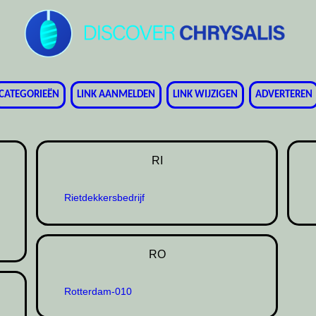
CATEGORIEËN
LINK AANMELDEN
LINK WIJZIGEN
ADVERTEREN
RI
Rietdekkersbedrijf
RO
Rotterdam-010